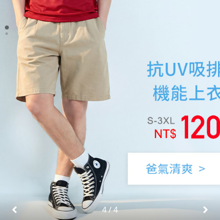
1
/
4